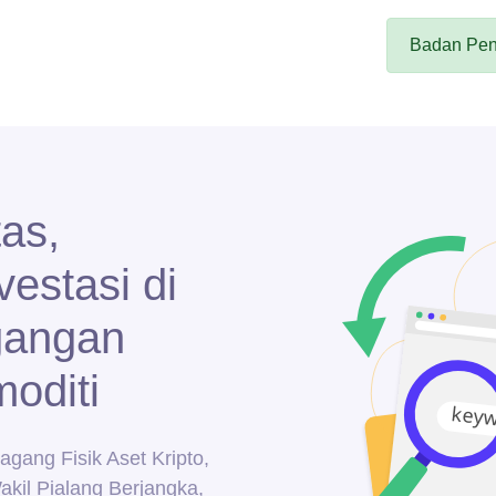
Badan Pen
tas,
estasi di
gangan
oditi
agang Fisik Aset Kripto,
akil Pialang Berjangka,