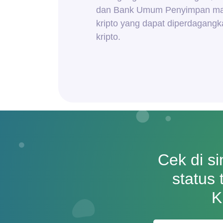
dan Bank Umum Penyimpan marg
kripto yang dapat diperdagangka
kripto.
Cek di s
status 
K