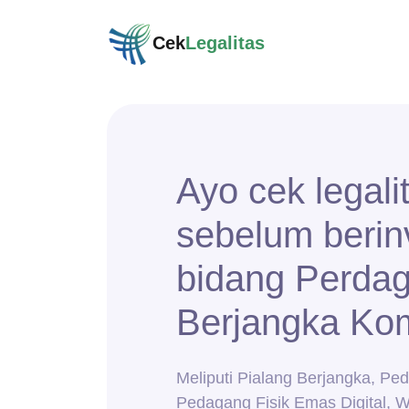
Cek
Legalitas
Ayo cek legali
sebelum berinv
bidang Perda
Berjangka Kom
Meliputi Pialang Berjangka, Ped
Pedagang Fisik Emas Digital, W