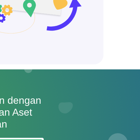
an dengan
dan Aset
an